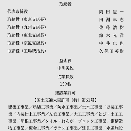
取締役
代表取締役
岡田憲一
取締役（東京支店長）
田淵卓志
取締役（九州支店長）
佐藤浩樹
取締役（東北支店長）
鈴木光洋
取締役（京滋支店長）
中井仁也
取締役（工場統括長）
久保田英樹
監査役
中川美佐
従業員数
159名
建設業許可
【国土交通大臣許可（特）第61号】
建築工事業／塗装工事業／防水工事業／土木工事業／ほ装工事
業／内装仕上工事業／左官工事業／大工工事業／とび・土工工
事業／屋根工事業／タイル・れんが・ブロック工事業／鋼構造
物工事業／板金工事業／ガラス工事業／建具工事業／水道施設