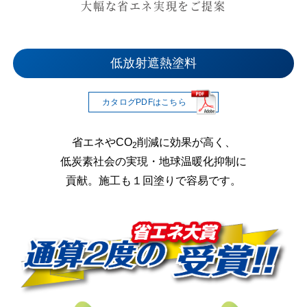
大幅な省エネ実現をご提案
低放射遮熱塗料
カタログPDFはこちら
省エネやCO
削減に効果が高く、
2
低炭素社会の実現・
地球温暖化抑制に
貢献。施工も１回塗りで容易です。