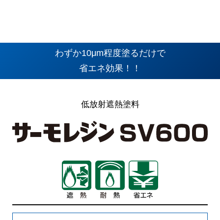
わずか10μm程度塗るだけで
省エネ効果！！
低放射遮熱塗料