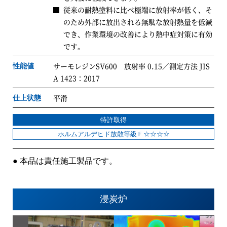
従来の耐熱塗料に比べ極端に放射率が低く、そ
のため外部に放出される無駄な放射熱量を低減
でき、作業環境の改善により熱中症対策に有効
です。
サーモレジンSV600 放射率 0.15／測定方法 JIS
性能値
A 1423：2017
平滑
仕上状態
特許取得
ホルムアルデヒド放散等級Ｆ☆☆☆☆
● 本品は責任施工製品です。
浸炭炉