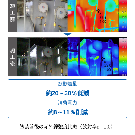
放散熱量
約20～30％低減
消費電力
約8～11％削減
塗装前後の赤外線強度比較（放射率ε＝1.0）