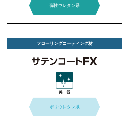
無溶剤型
弾性ウレタン系
エポキシ系
段差補修
タイプ
フローリングコーティング材
溶剤型
エポキシ系
耐汚染性
トップコート
ポリウレタン系