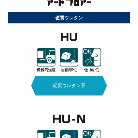
スタンダードタイプ
硬質ウレタン
耐食床
エポキシ系
無溶剤型
硬質ウレタン系
MMA樹脂系
エポキシ系
水系硬質
ウレタン系