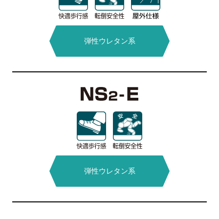
無溶剤型
弾性ウレタン系
抗菌タイプ
エポキシ系
アクリル系
水系硬質
ウレタン系
弾性ウレタン系