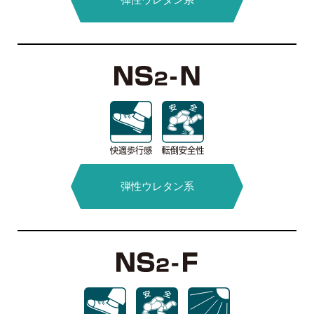
水系硬質
硬質ウレタン系
ウレタン系
無溶剤型
MMA樹脂系
エポキシ系
弾性ウレタン系
抗菌タイプ
耐熱水床
水系硬質
アクリル系
ウレタン系