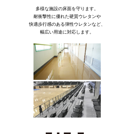
耐食性・導電性・抗菌性・耐熱水性
速硬化性で工期の短縮が図れます。
耐熱・耐熱水・耐薬品性に加え、
多様な施設の床面を守ります。
コンクリート・モルタルからの
耐衝撃性に優れた硬質ウレタンや
といったさまざまな機能を備え、
粉塵の発生を長期にわたり防止。
フォークリフトなどによる
耐食・耐熱性はもちろん、
耐荷重性にも優れた低臭性の高機能床材。
快適歩行感のある弾性ウレタンなど、
産業施設や電子機器施設、バイオ
クリーンでカラフルな空間を
物理強度および耐候性にも
クリーンルーム、食品工場などに対応。
過酷な使用条件に適応します。
幅広い用途に対応します。
低コストで実現します。
優れています。