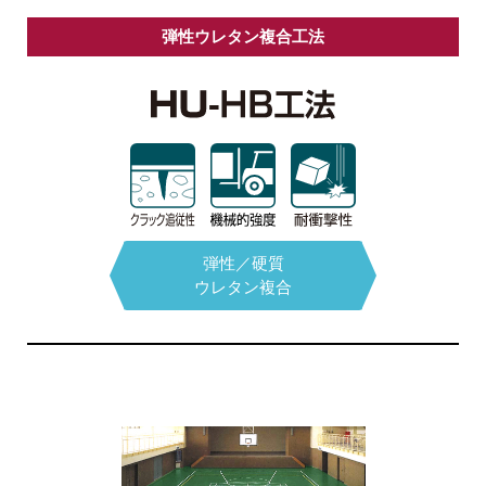
弾性ウレタン複合工法
通気性
エポキシ系
モルタル
抗菌床
下塗りタイプ
カタログPDFはこちら
弾性／硬質
ウレタン複合
無溶剤型
エポキシ系
高分子シリカ系
ハイブリッド
タイプ