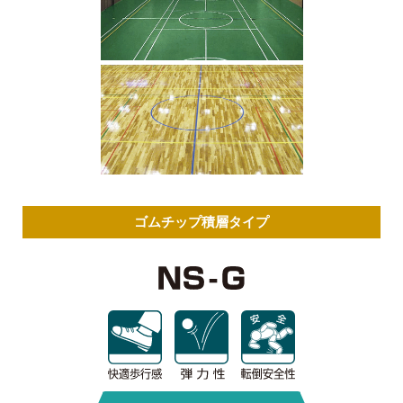
溶剤型
エポキシ系
ケイ酸塩系
ハイブリッド
タイプ
ゴムチップ積層タイプ
導電床
カタログPDFはこちら