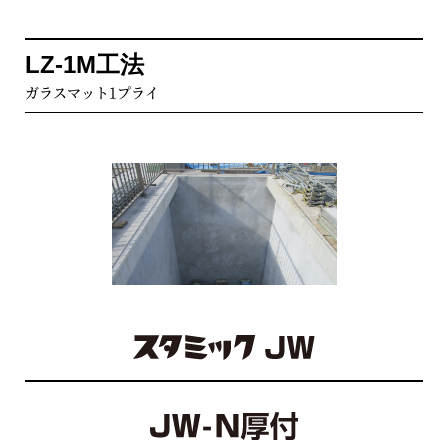
LV C工法
一般
補強材1プライ積層＋ビニルエステル樹脂
LZ-1M工法
ライニング用
下水道事業団C種適合
ガラスマット1プライ
LV(NP) C工法
ES-2工法
補強材1プライ積層＋ビニルエステル樹脂
（素地調整材無し）
2層塗り
ゴムチップ
ウレタン系
下水道事業団D種適合
ES-3工法
LV D工法
3層塗り
補強材2プライ積層＋ビニルエステル樹脂
ES-1C工法
下水道事業団D種適合
ガラスクロス1プライ
LV(NP) D工法
ES-2C工法
補強材2プライ積層＋ビニルエステル樹脂
ガラスクロス2プライ
（素地調整材無し）
ES-F工法