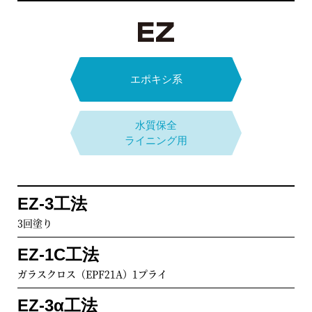
一般ライニング仕様
エポキシ樹脂
ビニル
エポキシ系
防食被覆材料
エステル系
エポキシ+
水質保全
一般
アクリルウレタン系
ライニング用
ライニング用
下水道事業団A種適合
ES A工法
水質保全
ライニング用
エポキシ樹脂2回塗り
LR-1M工法
EZ-3工法
チョップマット1プライ+サーフェイスマット
3回塗り
下水道事業団A種適合
スタンダード
タイプ
ESY A工法
LR-2M工法
EZ-1C工法
エポキシ樹脂1回塗り【耐有機酸仕様】
チョップマット2プライ+サーフェイスマット
ガラスクロス（EPF21A）1プライ
下水道事業団B種適合
新設時
LR-F工法
EZ-3α工法