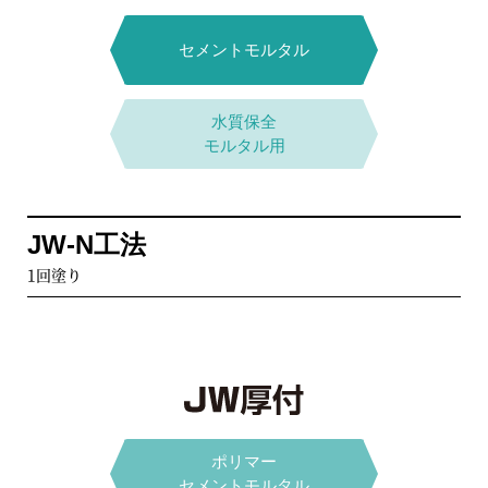
下水道事業団D種適合
水系無機
ガラスフレーク2層塗り
L-UV工法
セメントモルタル
光硬化型FRPシート
水質保全
モルタル用
カタログPDFはこちら
カタログPDFはこちら
JW-N工法
サポート材
1回塗り
耐硫酸ポリマー
セメントモルタル
ポリマー
セメントモルタル