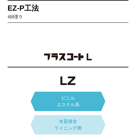
チョップマット1プライ+サーフェイスマット1プライ
EZ-P工法
ガラスクロス
補強タイプ
4回塗り
塗替時
補強材+3層塗り
ビニルエステル
樹脂
ビニル
下水道事業団B種適合
エステル系
LV B工法
ガラスフレーク入りビニルエステル樹脂3回塗り
水質保全
ライニング用
エポキシ系
下水道事業団C種適合