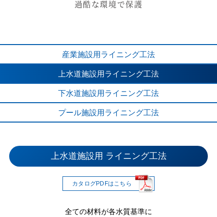
過酷な環境で保護
産業施設用
ライニング工法
上水道施設用
ライニング工法
下水道施設用
ライニング工法
プール施設用
ライニング工法
上水道施設用 ライニング工法
下水道施設用 ライニング工法
産業施設用 ライニング工法
プール内面用塗装材
カタログPDFはこちら
カタログPDFはこちら
カタログPDFはこちら
カタログPDFはこちら
耐候性、塩素などの耐薬品性に優れる
全ての材料が各水質基準に
日本下水道事業団による
防食性に優れた樹脂と