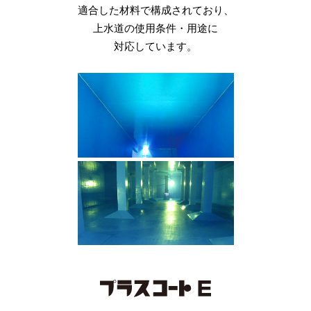
『下水道コンクリート構造物の腐食
適合した材料で構成されており、
各種補強材を組み合わせ、
ほか、学校環境衛生基準に
抑制技術及び
主にコンクリート構造物を薬剤や熱
準じた材料を使用しており、
上水道の使用条件・用途に
防食技術マニュアル』に
などの過酷な使用条件から守ります。
適応した確かなライニング工法です。
高い安全性を誇ります。
対応しています。