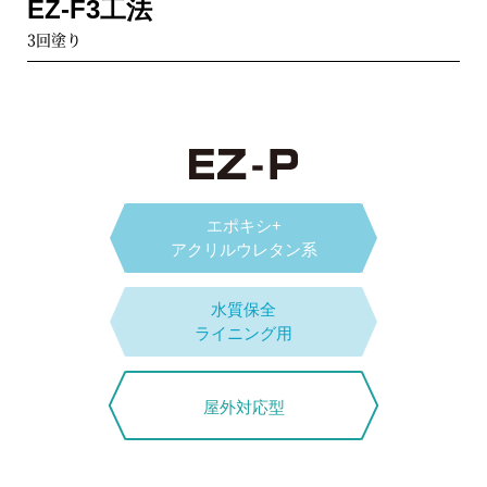
LS-1M工法
EMSY C工法
EZ-F3工法
スタンダード
タイプ
チョップマット1プライ+サーフェイスマット
特殊骨材入りエポキシ樹脂3回塗り
3回塗り
【耐有機酸仕様】
LS-2M工法
下水道事業団D種適合
チョップマット2プライ+サーフェイスマット
塗替時
ES D工法
4層塗り
LS-F工法
補強材2プライ積層＋エポキシ樹脂2回塗り
ガラスフレーク2層塗り
下水道事業団D種適合
エポキシ+
LS-1C工法
アクリルウレタン系
ESY D工法
FRP用ガラスクロス1プライ
エポキシ樹脂3回塗り【耐有機酸仕様】
水質保全
LS-EC工法
ライニング用
下水道事業団D種適合
エポキシ+
カーボンマット1プライ
アクリルウレタン系
EMSY D工法
LS-EC RE工法
特殊骨材入りエポキシ樹脂3回塗り
屋外対応型
水質保全
【耐有機酸仕様】
チョップマット1プライ+カーボンマット1プライ
ライニング用
LS-NF工法