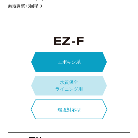
ES B工法
3層塗り
ガラスフレーク2層塗り
素地調整+3回塗り
エポキシ樹脂3回塗り
塗替時
LR-1C工法
下水道事業団B種適合
3層塗り
FRP用ガラスクロス1プライ
ESY B工法
エポキシ樹脂2回塗り【耐有機酸仕様】
文部科学省建築改修工事標準仕様
下水道事業団C種適合
エポキシ系
ES C工法
補強材１プライ積層＋エポキシ樹脂2回塗り
ビニル
水質保全
エステル系
ライニング用
下水道事業団C種適合
エポキシ+
アクリルウレタン系
ESY C工法
重防食
エポキシ樹脂2回塗り【耐有機酸仕様】
環境対応型
ライニング用
水質保全
（補強材無し）
ライニング用
下水道事業団C種適合