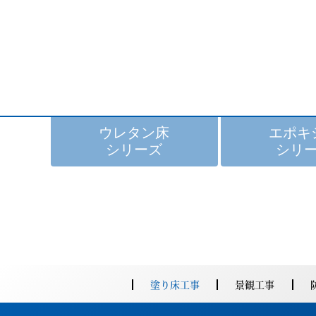
ウレタン床
エポキ
シリーズ
シリ
ゴムチップ積層タイプ
導電床
商品名
商品名
塗り床工事
景観工事