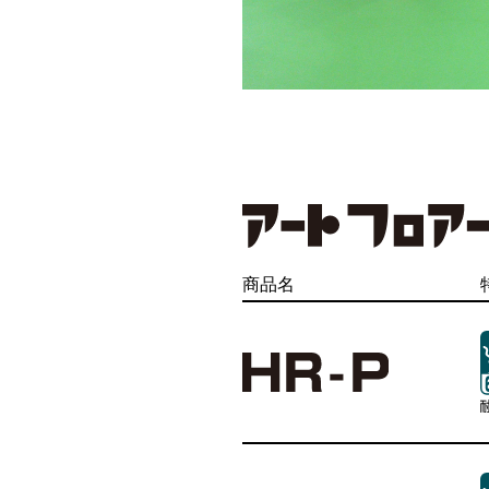
商品名
商品名
硬質ウレタン
耐食床
スタンダードタイプ
商品名
商品名
商品名