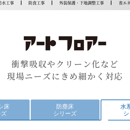
防水工事
防食工事
外装保護・下地調整工事
省エ
衝撃吸収やクリーン化など
現場ニーズにきめ細かく対応
シ床
防塵床
水
ーズ
シリーズ
シ