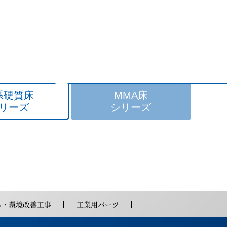
エポキシ系
溶剤型
エポキシ系
系硬質床
MMA床
リーズ
シリーズ
タイプ
タイプ
ネ・環境改善工事
工業用パーツ
無溶剤型
弾性ウレタン系