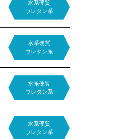
アクリル
水系硬質
ウレタン系
ウレタン系
無溶剤型
硬質ウレタン系
MMA樹脂系
エポキシ系
水系硬質
エポキシ系
ウレタン系
無溶剤型
MMA樹脂系
エポキシ系
水系硬質
硬質ウレタン系
ウレタン系
タイプ
無溶剤型
MMA樹脂系
エポキシ系
弾性ウレタン系
水系硬質
アクリル系
ウレタン系