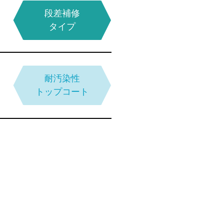
段差補修
ケイ酸塩系
タイプ
通気性
モルタル
タイプ
耐汚染性
トップコート
弾性／硬質
ウレタン複合
タイプ
無溶剤型