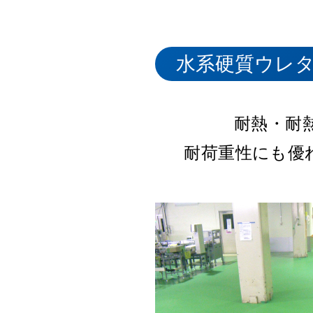
ウレタン床シ
エポキシ床シ
防塵床シリー
水系硬質ウレ
MMA系 速硬
耐食性・導電
コンクリー
多様な施設
耐熱・耐
産業施設や電子
耐荷重性にも優
耐食・耐熱性
快適歩行感
クリー