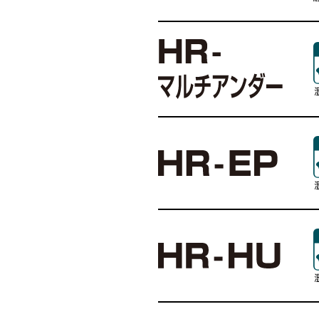
耐熱水床
抗菌タイプ
商品名
商品名
商品名