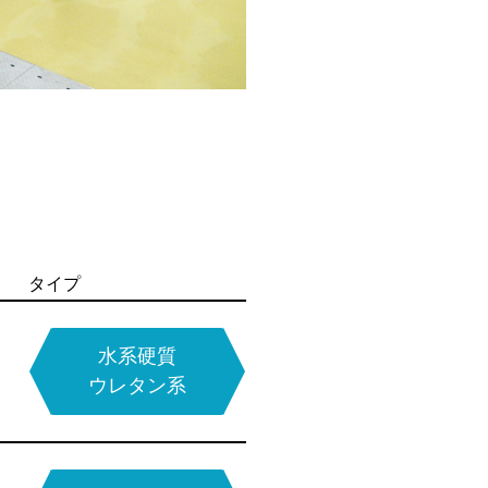
タイプ
タイプ
タイプ
タイプ
タイプ
水系硬質
エポキシ系
ウレタン系
無溶剤型
硬質ウレタン系
MMA樹脂系
エポキシ系