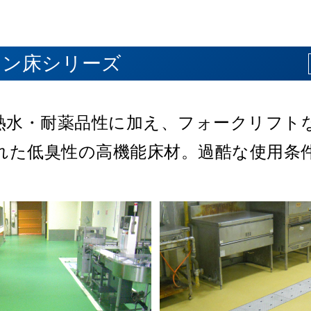
リーズ
リーズ
ズ
タン床シリーズ
化性耐食床シリーズ
性・抗菌性・耐熱水性
ト・モルタルからの
の床面を守ります。
熱水・耐薬品性に加え、
速硬化性で工期の短縮が図れます。
耐衝撃性に優れた硬
粉塵の発生を長期に
といったさまざま
フォークリフト
機器施設、バイオ
れた低臭性の高機能床材。
はもちろん、
のある弾性ウレタンなど、
ンでカラフルな空間を
物理強度および耐候性にも
クリーンルーム、食品
低コストで実現
過酷な使用条
幅広い用途に