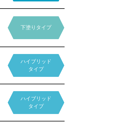
弾性ウレタン系
下塗りタイプ
アクリル系
タイプ
タイプ
無溶剤型
弾性ウレタン系
抗菌タイプ
ハイブリッド
エポキシ系
エポキシ系
タイプ
弾性ウレタン系
ハイブリッド
高分子シリカ系
タイプ
タイプ