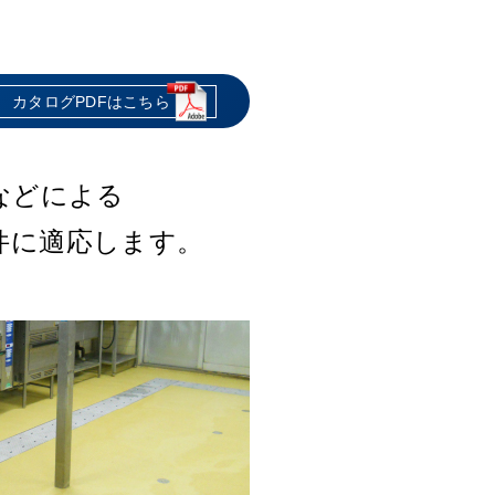
カタログPDFはこちら
カタログPDFはこちら
カタログPDFはこちら
カタログPDFはこちら
カタログPDFはこちら
質ウレタンや
わたり防止。
な機能を備え、
などによる
工場などに対応。
します。
件に適応します。
対応します。
優れています。