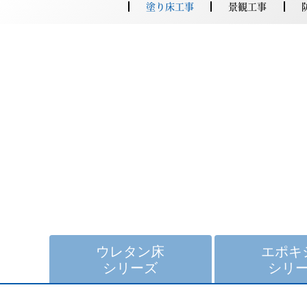
塗り床工事
景観工事
ウレタン床
エポキ
シリーズ
シリ