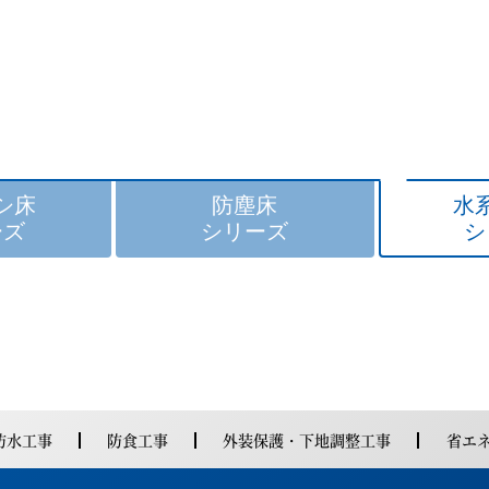
シ床
防塵床
水
ーズ
シリーズ
シ
特長
特長
防水工事
防食工事
外装保護・下地調整工事
省エ