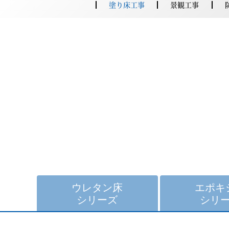
塗り床工事
景観工事
ウレタン床
エポキ
シリーズ
シリ