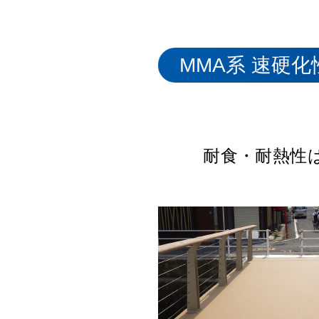
ウレタン床シ
エポキシ床シ
防塵床シリー
水系硬質ウレ
MMA系 速硬
耐食性・導電
コンクリー
多様な施設
耐熱・耐
産業施設や電子
耐荷重性にも優
耐食・耐熱性
快適歩行感
クリー