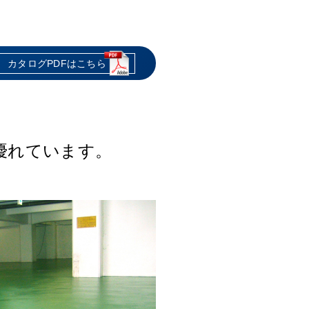
カタログPDFはこちら
カタログPDFはこちら
カタログPDFはこちら
カタログPDFはこちら
カタログPDFはこちら
質ウレタンや
わたり防止。
な機能を備え、
などによる
工場などに対応。
します。
件に適応します。
対応します。
優れています。