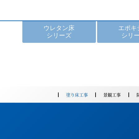
ウレタン床
エポキ
シリーズ
シリ
塗り床工事
景観工事
ゴムチップ積層タイプ
導電床
商品名
商品名