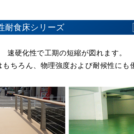
リーズ
リーズ
ズ
タン床シリーズ
化性耐食床シリーズ
性・抗菌性・耐熱水性
ト・モルタルからの
の床面を守ります。
熱水・耐薬品性に加え、
速硬化性で工期の短縮が図れます。
耐衝撃性に優れた硬
粉塵の発生を長期に
といったさまざま
フォークリフト
機器施設、バイオ
れた低臭性の高機能床材。
はもちろん、
のある弾性ウレタンなど、
ンでカラフルな空間を
物理強度および耐候性にも
クリーンルーム、食品
低コストで実現
過酷な使用条
幅広い用途に