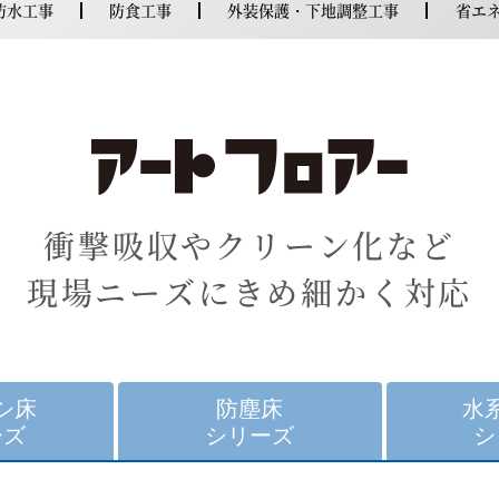
防水工事
防食工事
外装保護・下地調整工事
省エ
衝撃吸収やクリーン化など
現場ニーズにきめ細かく対応
シ床
防塵床
水
ーズ
シリーズ
シ