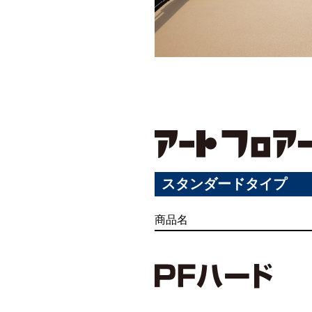
商品名
商品名
硬質ウレタン
耐食床
スタンダードタイプ
商品名
商品名
商品名