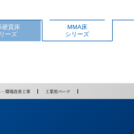
エポキシ系
系硬質床
MMA床
リーズ
シリーズ
溶剤型
エポキシ系
ネ・環境改善工事
工業用パーツ
タイプ
タイプ
無溶剤型
弾性ウレタン系