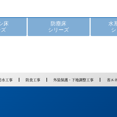
シ床
防塵床
水
ーズ
シリーズ
シ
防水工事
防食工事
外装保護・下地調整工事
省エ
特長
特長