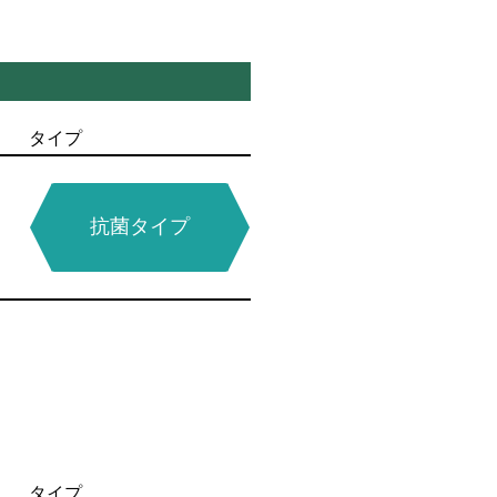
弾性ウレタン系
下塗りタイプ
アクリル系
タイプ
タイプ
無溶剤型
弾性ウレタン系
抗菌タイプ
ハイブリッド
エポキシ系
エポキシ系
タイプ
弾性ウレタン系
ハイブリッド
高分子シリカ系
タイプ
タイプ