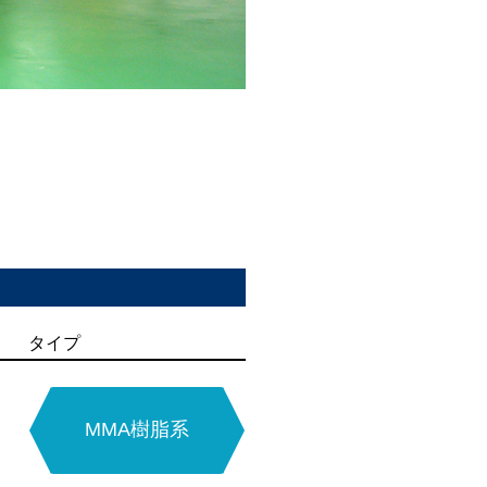
タイプ
タイプ
タイプ
タイプ
タイプ
水系硬質
エポキシ系
ウレタン系
無溶剤型
硬質ウレタン系
MMA樹脂系
エポキシ系