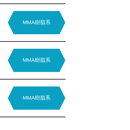
アクリル
水系硬質
ウレタン系
ウレタン系
無溶剤型
硬質ウレタン系
MMA樹脂系
エポキシ系
水系硬質
エポキシ系
ウレタン系
無溶剤型
MMA樹脂系
エポキシ系
水系硬質
硬質ウレタン系
ウレタン系
タイプ
無溶剤型
MMA樹脂系
エポキシ系
弾性ウレタン系
水系硬質
アクリル系
ウレタン系