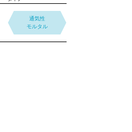
段差補修
ケイ酸塩系
タイプ
通気性
モルタル
タイプ
耐汚染性
トップコート
弾性／硬質
ウレタン複合
タイプ
無溶剤型