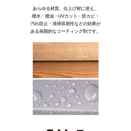
屋上の保護に最適な屋根用塗料です。
あらゆる材質、仕上げ材に使え、
珪藻土の吸水性・水分発散性を
耐衝撃性・非透水性・耐候性・
雨や紫外線などにより劣化した
環境対応、熱線反射、
コンクリート、タイル、木材、金属、
撥水・撥油・UVカット・防カビ・
活かした製品で
耐油性・衝撃吸音性に優れる
屋内外問わず、
遮熱効果など、
汚れ防止・清掃容易性などの効果が
優れた結露防止機能を発揮します。
自然石などをリフレッシュし、
当社オリジナル商品。
目的に応じた製品を
ある画期的なコーティング剤です。
耐久性や防カビ効果をプラス。
施工は1日で完了します。
お選びいただけます。