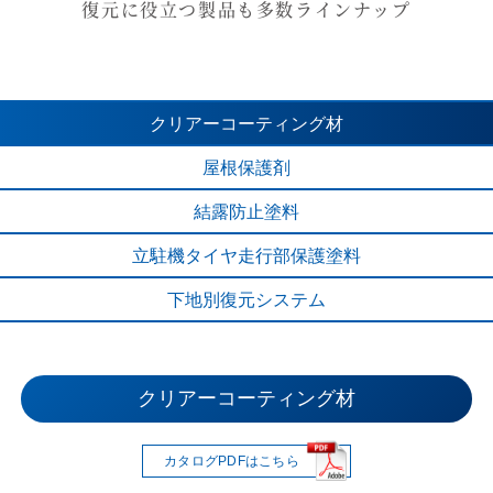
復元に役立つ製品も多数ラインナップ
クリアー
コーティング材
屋根保護剤
結露防止塗料
立駐機タイヤ
走行部保護塗料
下地別
復元システム
立駐機タイヤ走行部保護塗料
クリアーコーティング材
下地別復元システム
結露防止塗料
屋根保護材
カタログPDFはこちら
カタログPDFはこちら
カタログPDFはこちら
カタログPDFはこちら
カタログPDFはこちら