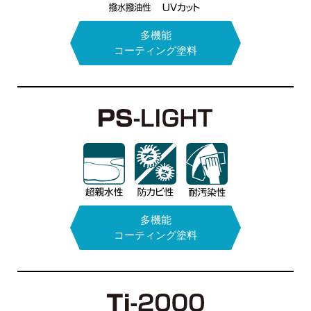
水性アクリル系
リン酸フッ化
多機能
コーティング塗料
アンモニウム
1液タイプ
溶剤アクリル
多機能
界面活性剤
ウレタン系2液タイプ
コーティング塗料