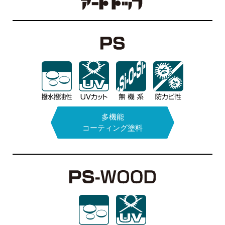
エポキシモルタル
結露防止塗料
水性アクリル系
次亜塩素酸
多機能
コーティング塗料
ナトリウム
1液タイプ
カタログPDFはこちら
カタログPDFはこちら