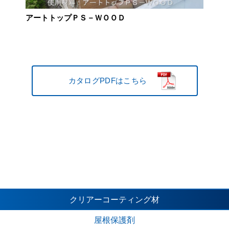
アートトップＰＳ－ＷＯＯＤ
リーバルＣ施工手順
カタログPDFはこちら
カタログPDFはこちら
クリアー
コーティング材
屋根保護剤