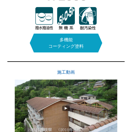
次亜塩素酸
アクリル
多機能
シリコン系1液タイプ
コーティング塗料
ナトリウム
施工動画
施工動画
カタログPDFはこちら