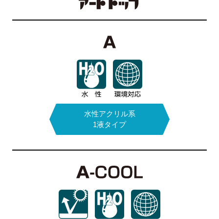
エポキシモルタル
結露防止塗料
水性アクリル系
次亜塩素酸
多機能
コーティング塗料
ナトリウム
1液タイプ
カタログPDFはこちら
カタログPDFはこちら