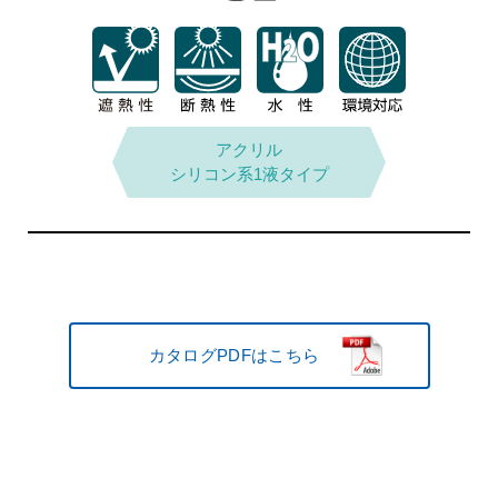
次亜塩素酸
アクリル
多機能
シリコン系1液タイプ
コーティング塗料
ナトリウム
施工動画
施工動画
カタログPDFはこちら