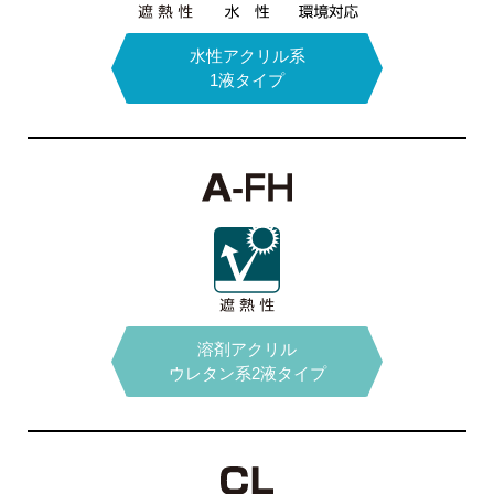
水性アクリル系
リン酸フッ化
多機能
コーティング塗料
アンモニウム
1液タイプ
溶剤アクリル
多機能
界面活性剤
ウレタン系2液タイプ
コーティング塗料