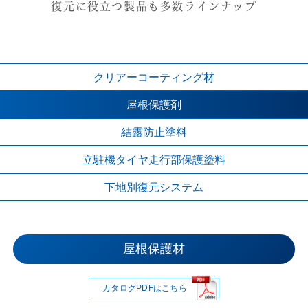
復元に役立つ製品も多数ラインナップ
クリアー
コーティング材
屋根保護剤
結露防止塗料
立駐機タイヤ
走行部保護塗料
下地別
復元システム
立駐機タイヤ走行部保護塗料
クリアーコーティング材
下地別復元システム
結露防止塗料
屋根保護材
カタログPDFはこちら
カタログPDFはこちら
カタログPDFはこちら
カタログPDFはこちら
カタログPDFはこちら