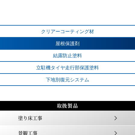
アートトップＰＳ－ＷＯＯＤ
リーバルＣ施工手順
クリアー
コーティング材
屋根保護剤
カタログPDFはこちら
カタログPDFはこちら
結露防止塗料
立駐機タイヤ
走行部保護塗料
下地別
復元システム
取扱製品
塗り床工事
景観工事