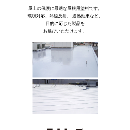
屋上の保護に最適な屋根用塗料です。
あらゆる材質、仕上げ材に使え、
珪藻土の吸水性・水分発散性を
耐衝撃性・非透水性・耐候性・
雨や紫外線などにより劣化した
環境対応、熱線反射、
コンクリート、タイル、木材、金属、
撥水・撥油・UVカット・防カビ・
活かした製品で
耐油性・衝撃吸音性に優れる
屋内外問わず、
遮熱効果など、
汚れ防止・清掃容易性などの効果が
優れた結露防止機能を発揮します。
自然石などをリフレッシュし、
当社オリジナル商品。
目的に応じた製品を
ある画期的なコーティング剤です。
耐久性や防カビ効果をプラス。
施工は1日で完了します。
お選びいただけます。