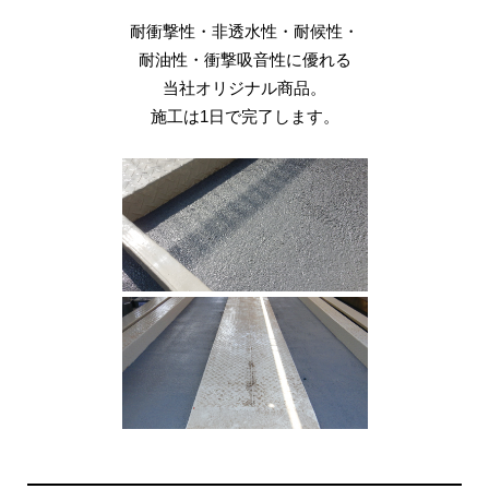
屋上の保護に最適な屋根用塗料です。
あらゆる材質、仕上げ材に使え、
珪藻土の吸水性・水分発散性を
耐衝撃性・非透水性・耐候性・
雨や紫外線などにより劣化した
環境対応、熱線反射、
コンクリート、タイル、木材、金属、
撥水・撥油・UVカット・防カビ・
活かした製品で
耐油性・衝撃吸音性に優れる
屋内外問わず、
遮熱効果など、
汚れ防止・清掃容易性などの効果が
優れた結露防止機能を発揮します。
自然石などをリフレッシュし、
当社オリジナル商品。
目的に応じた製品を
ある画期的なコーティング剤です。
耐久性や防カビ効果をプラス。
施工は1日で完了します。
お選びいただけます。