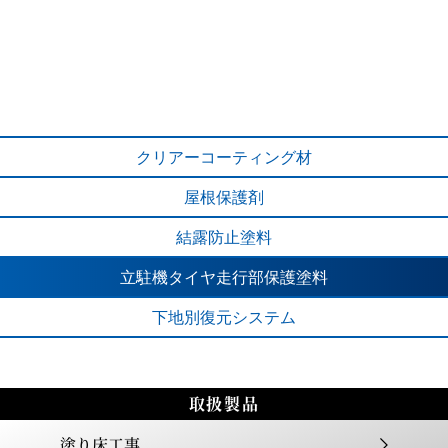
水性アクリル系
リン酸フッ化
多機能
コーティング塗料
アンモニウム
1液タイプ
クリアー
コーティング材
屋根保護剤
結露防止塗料
立駐機タイヤ
走行部保護塗料
溶剤アクリル
多機能
下地別
復元システム
界面活性剤
ウレタン系2液タイプ
コーティング塗料
取扱製品
塗り床工事