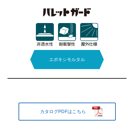
エポキシモルタル
結露防止塗料
水性アクリル系
次亜塩素酸
多機能
コーティング塗料
ナトリウム
1液タイプ
カタログPDFはこちら
カタログPDFはこちら