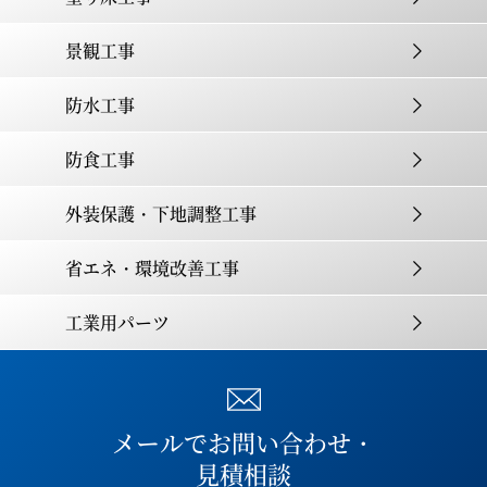
景観工事
防水工事
次亜塩素酸
アクリル
多機能
防食工事
シリコン系1液タイプ
コーティング塗料
ナトリウム
外装保護・下地調整工事
省エネ・環境改善工事
施工動画
施工動画
工業用パーツ
カタログPDFはこちら
メールでお問い合わせ・
見積相談