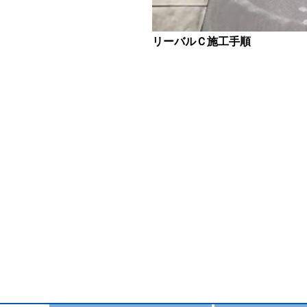
アートトップＰＳ－ＷＯＯＤ
リーバルＣ施工手順