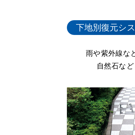
クリアーコー
屋根保護材
結露防止塗料
立駐機タイヤ
下地別復元シ
雨や紫外線な
あらゆる材質
屋上の保
耐衝撃性
珪
汚れ防止・清掃
自然石など
遮熱効果
屋内
当