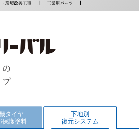
ネ・環境改善工事
工業用パーツ
らの
ップ
機タイヤ
下地別
部保護塗料
復元システム