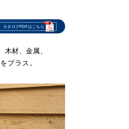
カタログPDFはこちら
カタログPDFはこちら
カタログPDFはこちら
カタログPDFはこちら
カタログPDFはこちら
、木材、金属、
ット・防カビ・
性に優れる
品で
熱線反射、
ます。
す。
ィング剤です。
果をプラス。
だけます。