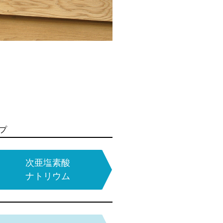
プ
プ
プ
プ
プ
エポキシモルタル
水性アクリル系
次亜塩素酸
多機能
結露防止塗料
コーティング塗料
ナトリウム
1液タイプ