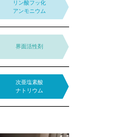
水性アクリル系
リン酸フッ化
多機能
コーティング塗料
アンモニウム
1液タイプ
溶剤アクリル
多機能
界面活性剤
ウレタン系2液タイプ
コーティング塗料
次亜塩素酸
アクリル
多機能
シリコン系1液タイプ
コーティング塗料
ナトリウム