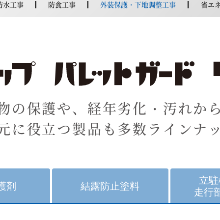
防水工事
防食工事
外装保護・下地調整工事
省エ
物の保護や、経年劣化・汚れか
元に役立つ製品も多数ラインナ
立駐
護剤
結露防止塗料
走行