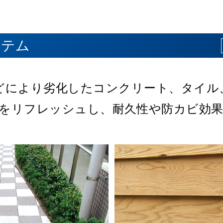
ティング材
走行部保護塗料
ステム
どにより劣化した
、仕上げ材に使え、
護に最適な屋根用塗料です。
・非透水性・耐候性・
藻土の吸水性・水分発散性を
コンクリート、タイル
撥水・撥油・UVカ
耐油性・衝撃吸音
活かした製
環境対応、
容易性などの効果が
をリフレッシュし、
など、
外問わず、
社オリジナル商品。
目的に応じた製品を
優れた結露防止機能を発揮し
施工は1日で完了しま
ある画期的なコーテ
耐久性や防カビ効
お選びいた