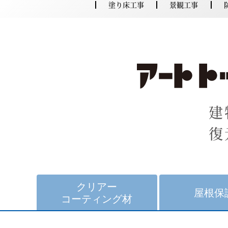
塗り床工事
景観工事
建
復
クリアー
屋根保
コーティング材