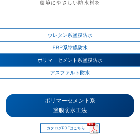
環境にやさしい防水材を
ウレタン系
塗膜防水
FRP系
塗膜防水
ポリマーセメント系
塗膜防水
アスファルト
防水
ウレタン系 塗膜防水工法
FRP系 塗膜防水工法
ポリマーセメント系
アスファルト防水
塗膜防水工法
カタログPDFはこちら
カタログPDFはこちら
カタログPDFはこちら
カタログPDFはこちら
基本工法と防水材の組み合わせに
軟質ポリエステル樹脂を
平面なのに立体的で、