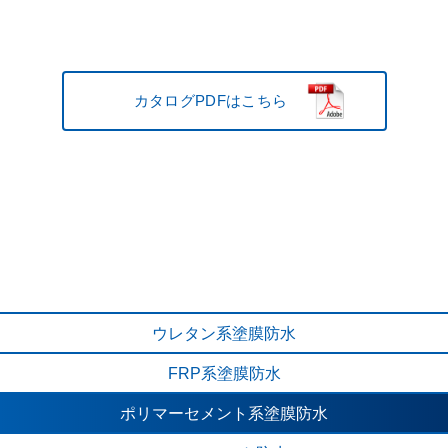
FR-S1M 工法
通気緩衝工法
ウレタン系1液性
特定化学物質非該当品
カタログPDFはこちら
スタンダードタイプ
カタログPDFはこちら
環境対応タイプ
IRT3D 西宮某ハイツ屋根改修
高耐候タイプ
遮熱タイプ
ウレタン系
塗膜防水
カタログPDFはこちら
FRP系
塗膜防水
ポリマーセメント系
塗膜防水