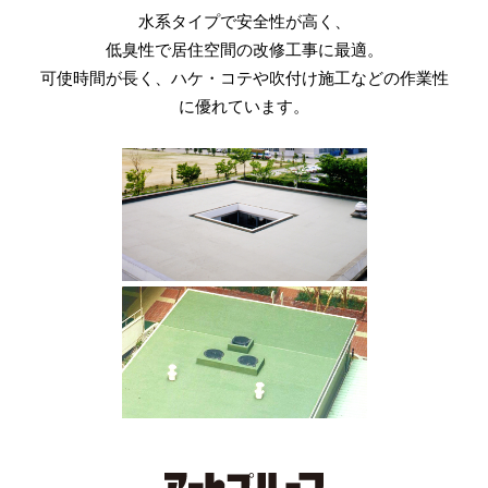
デザイン性に優れています。
ガラスマットに含浸させた
加え、多彩な性能を持つ
水系タイプで安全性が高く、
仕上げ剤、補強材、プライマーにより
短工期、メンテナンスフリーのため
防水層（FRP層）を有し、
低臭性で居住空間の改修工事に最適。
耐久性・下地追従性・耐衝撃性などに
コストパフォーマンスも抜群です。
最適・最良な防水性能を発揮。
可使時間が長く、ハケ・コテや吹付け施工などの作業性
優れた、強靭な塗膜防水工法です。
に優れています。
3D改質アスファルト
ルーフィングシート
現在、販売を停止しております。
詳しくはお知らせをご覧ください。
防水の保証は10年間です。
特 長
既設防水材は非撤去（工事中の漏水も安心。）
メンテナンスフリーです。（セラミック骨材で
塗り替えは不要です。）
重量はシングルの1／2（新築から2回改修が可