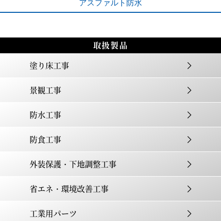
アスファルト
防水
Icopal IRT3D
西宮市内 某マンション改修
取扱製品
塗り床工事
景観工事
防水工事
防食工事
Icopal3D シングルグレー No.55
外装保護・下地調整工事
宝塚マンション改修
省エネ・環境改善工事
工業用パーツ