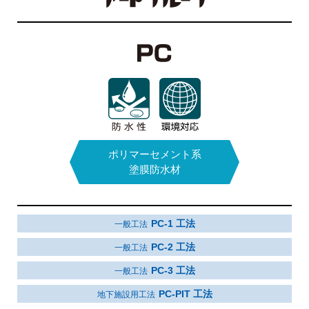
能です。）
コストパフォーマンスに優れ、工期短縮にもな
ります。
屋根材の飛散はありません。（単層の3Dルー
フィングです。）
デザイン性があり景観を損ねません。
カラーサンプル
ウレタン系2液性
特定化学物質非該当品
ポリマーセメント系
FRP系塗膜防水材
塗膜防水材
シングルグレー
クラシックブリックレ
ロマンテラコッタ
ッド
FR JASS8 工法
建築工事標準仕様
PC-1 工法
一般工法
FR-BN 工法
防火工法
施工動画
PC-2 工法
一般工法
FR-1M 工法（一層）
一般工法
PC-3 工法
一般工法
FR-2M 工法（二層）
一般工法
PC-PIT 工法
地下施設用工法